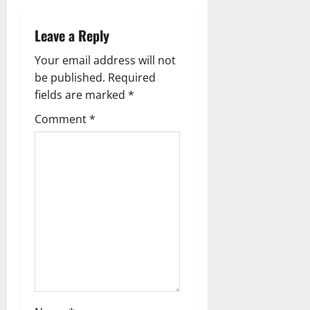
v
i
Leave a Reply
g
Your email address will not
be published.
Required
a
fields are marked
*
t
Comment
*
i
o
n