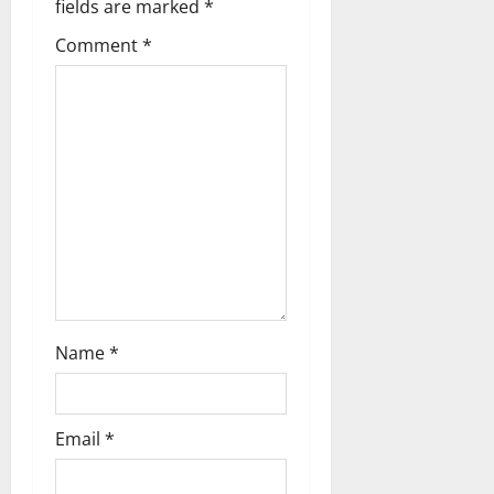
fields are marked
*
t
Comment
*
i
o
n
Name
*
Email
*