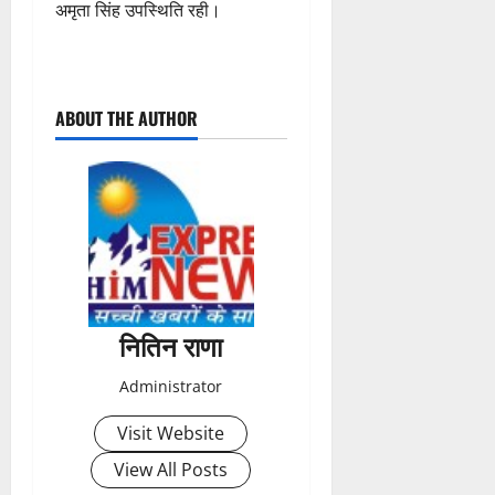
अमृता सिंह उपस्थिति रही।
P
ABOUT THE AUTHOR
o
s
t
n
a
नितिन राणा
v
Administrator
i
Visit Website
g
View All Posts