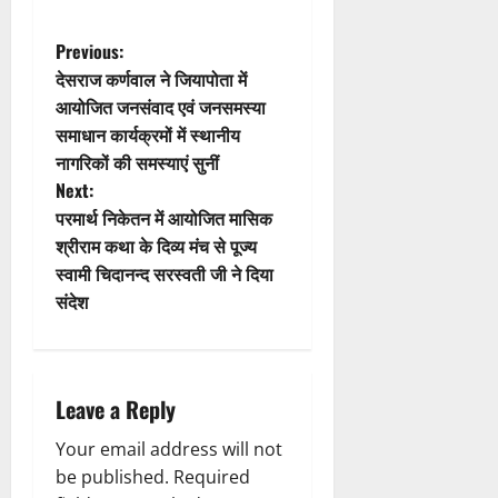
a
t
P
Previous:
देसराज कर्णवाल ने जियापोता में
i
o
आयोजित जनसंवाद एवं जनसमस्या
समाधान कार्यक्रमों में स्थानीय
o
s
नागरिकों की समस्याएं सुनीं
n
t
Next:
परमार्थ निकेतन में आयोजित मासिक
n
श्रीराम कथा के दिव्य मंच से पूज्य
स्वामी चिदानन्द सरस्वती जी ने दिया
a
संदेश
v
i
Leave a Reply
g
Your email address will not
a
be published.
Required