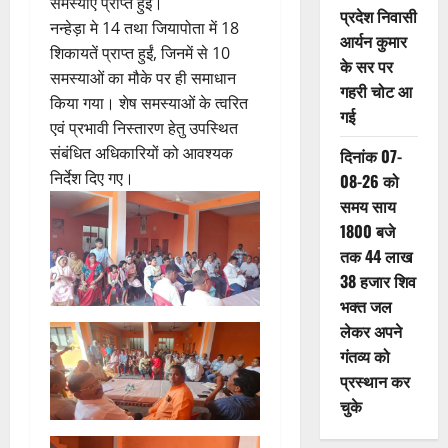
समस्याएं प्राप्त हुईं।
प्रदेश निवासी
नन्हेड़ा मे 14 तथा जियापोता में 18
आर्यन कुमार
शिकायतें प्राप्त हुईं, जिनमें से 10
के सर पर
समस्याओं का मौके पर ही समाधान
गहरी चोट आ
किया गया। शेष समस्याओं के त्वरित
गई
एवं प्रभावी निस्तारण हेतु उपस्थित
संबंधित अधिकारियों को आवश्यक
दिनांक 07-
निर्देश दिए गए।
08-26 को
समय साय
1800 बजे
तक 44 लाख
38 हजार शिव
भक्त जल
लेकर अपने
गंतव्य को
प्रस्थान कर
चुके