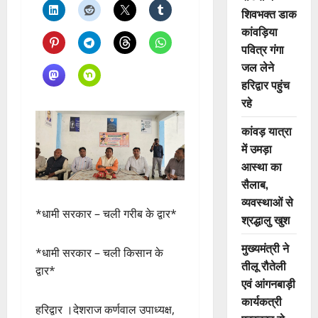
शिवभक्त डाक
कांवड़िया
पवित्र गंगा
जल लेने
हरिद्वार पहुंच
रहे
कांवड़ यात्रा
में उमड़ा
आस्था का
सैलाब,
व्यवस्थाओं से
*धामी सरकार – चली गरीब के द्वार*
श्रद्धालु खुश
मुख्यमंत्री ने
*धामी सरकार – चली किसान के
तीलू रौतेली
द्वार*
एवं आंगनबाड़ी
कार्यकत्री
हरिद्वार ।देशराज कर्णवाल उपाध्यक्ष,