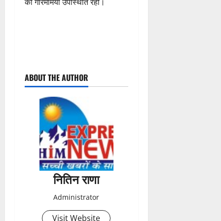
की गरिमामयी उपस्थिति रही।
P
ABOUT THE AUTHOR
o
s
t
n
a
नितिन राणा
v
Administrator
i
Visit Website