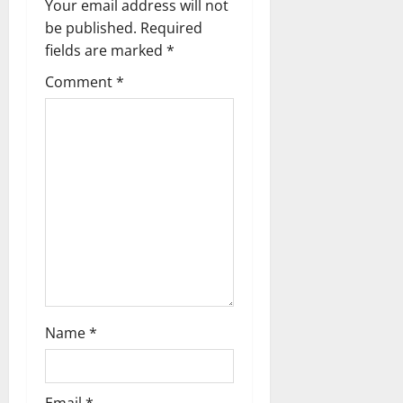
Your email address will not
a
be published.
Required
fields are marked
*
t
Comment
*
i
o
n
Name
*
Email
*