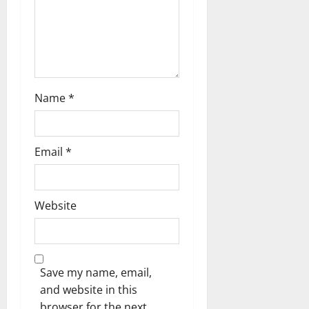
n
Name
*
Email
*
Website
Save my name, email,
and website in this
browser for the next