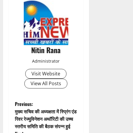
s
t
n
a
Nitin Rana
v
Administrator
i
Visit Website
g
View All Posts
a
t
P
Previous:
मुख्य सचिव की अध्यक्षता में स्प्रिंग एंड
i
o
रिवर रेज्युविनेशन अथॉरिटी की उच्च
स्तरीय समिति की बैठक संपन्न हुई
o
s