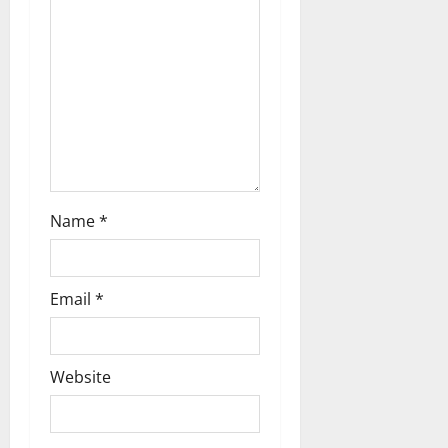
i
o
n
Name
*
Email
*
Website