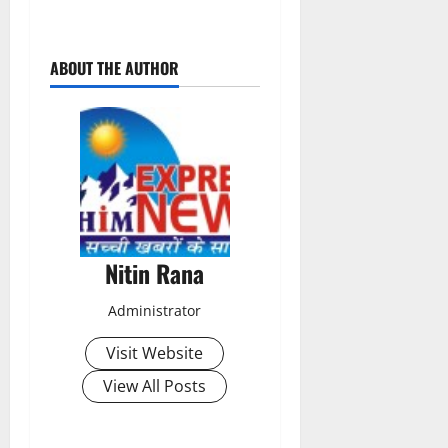
P
ABOUT THE AUTHOR
o
s
t
n
a
Nitin Rana
v
Administrator
i
Visit Website
g
View All Posts
a