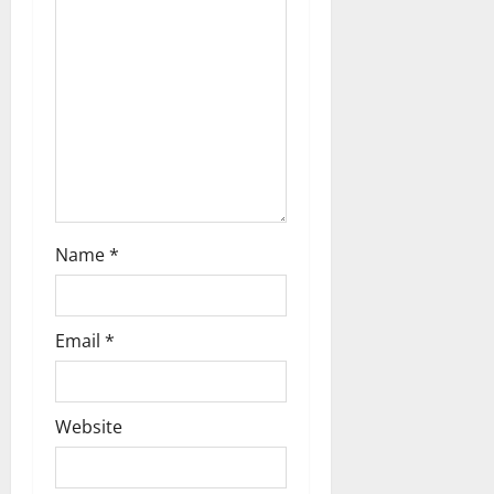
i
o
n
Name
*
Email
*
Website