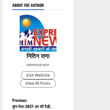
ABOUT THE AUTHOR
o
s
t
n
a
नितिन राणा
v
Administrator
i
Visit Website
g
View All Posts
a
t
P
Previous:
कुंभ मेला-2027: हर की पैड़ी,