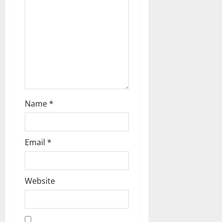
o
n
Name
*
Email
*
Website