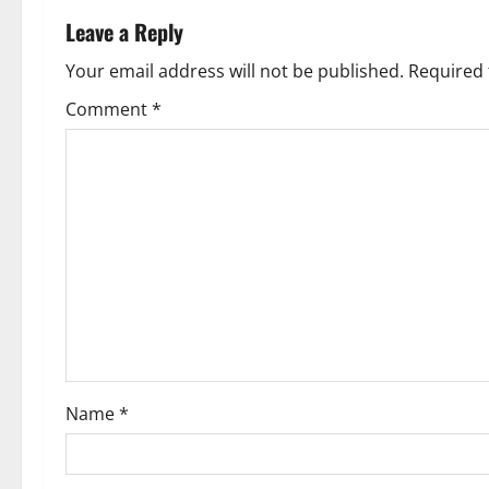
n
Leave a Reply
i
a
Your email address will not be published.
Required 
o
v
Comment
*
n
i
g
a
t
i
o
Name
*
n