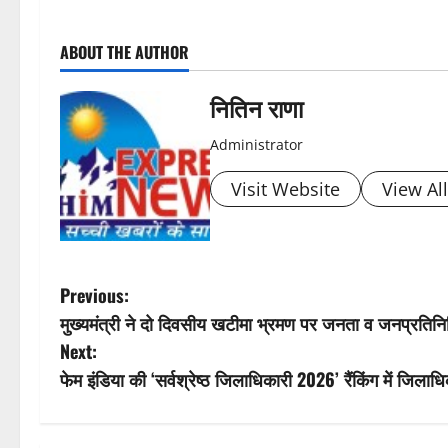
P
ABOUT THE AUTHOR
o
s
नितिन राणा
t
Administrator
n
Visit Website
View Al
a
v
P
Previous:
i
मुख्यमंत्री ने दो दिवसीय खटीमा भ्रमण पर जनता व जनप्रतिनि
o
Next:
g
s
फेम इंडिया की ‘सर्वश्रेष्ठ जिलाधिकारी 2026’ रैंकिंग में जिलाध
a
t
t