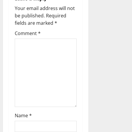
i
Your email address will not
g
be published.
Required
fields are marked
*
a
Comment
*
t
i
o
n
Name
*