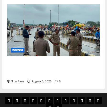
उत्तराखण्ड
कांवड़ यात्रा 2026 : भारी बारिश के बीच जिलाधिकारी एवं
एसएसपी द्वारा देहात क्षेत्र का भ्रमण, सुरक्षा व्यवस्थाओं का
लिया जायजा
Nitin Rana
August 6, 2026
0
अल्मोड़ा
उत्तराखण्ड
उधम
काशीपुर
चमोली
चम्पावत
टिहरी
देहरादून
पिथौरागढ़
पौड़ी
बागेश्वर
रूद्रपु