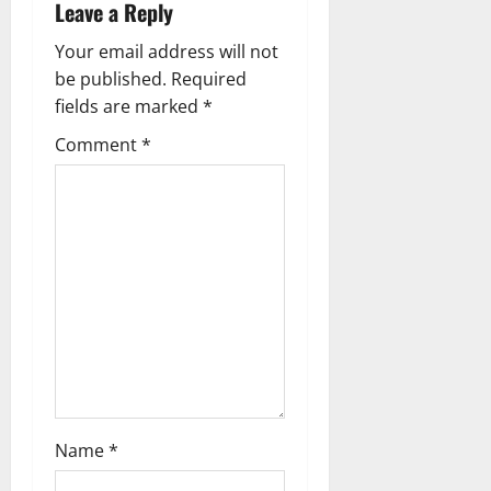
Leave a Reply
i
Your email address will not
g
be published.
Required
fields are marked
*
a
Comment
*
t
i
o
n
Name
*