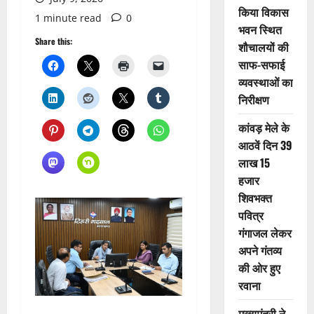
किया विकास
1 minute read
0
भवन स्थित
Share this:
शौचालयों की
साफ-सफाई
व्यवस्थाओं का
निरीक्षण
कांवड़ मेले के
आठवें दिन 39
लाख 15
हजार
शिवभक्त
पवित्र
गंगाजल लेकर
अपने गंतव्य
की ओर हुए
रवाना
मुख्यमंत्री ने