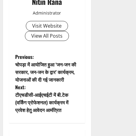
Nitin Rana
v
Administrator
i
Visit Website
g
View All Posts
a
t
P
Previous:
चोपड़ा में आयोजित हुआ ‘जन-जन की
i
o
सरकार, जन-जन के द्वार’ कार्यक्रम,
योजनाओं की दी गई जानकारी
o
s
Next:
n
t
टीएचडीसी-आईएचईटी में बी.टेक
(वर्किंग प्रोफेशनल) कार्यक्रम में
n
प्रवेश हेतु आवेदन आमंत्रित
a
v