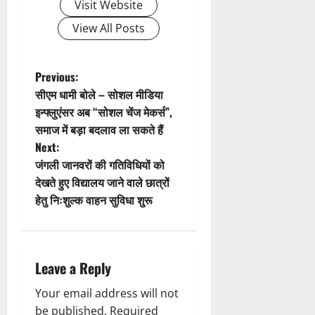
Visit Website
g
View All Posts
a
t
P
Previous:
सीएम धामी बोले – सोशल मीडिया
i
o
इन्फ्लुएंसर अब “सोशल चेंज मेकर्स”,
समाज में बड़ा बदलाव ला सकते हैं
o
s
Next:
n
t
जंगली जानवरों की गतिविधियों को
देखते हुए विद्यालय जाने वाले छात्रों
n
हेतु निःशुल्क वाहन सुविधा शुरू
a
v
Leave a Reply
i
Your email address will not
be published.
Required