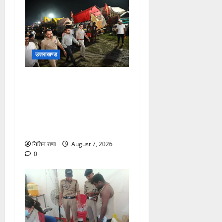
उत्तराखण्ड
जिलाधिकारी एवं वरिष्ठ पुलिस
अधीक्षक डाक कांवड़ की
व्यवस्थाओं एवं सुरक्षा का जायजा
लेने बैरागी कैंप पार्किंग स्थल जीरो
ग्राउंड पर देर रात्रि पहुंचे
नितिन राणा
August 7, 2026
0