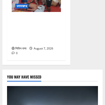
उत्तराखण्ड
संजय पुल के पास सीढ़ियों से
फिसलने की वजह से ग्राम
अलीपुर शामली उत्तर प्रदेश
निवासी आर्यन कुमार के सर पर
गहरी चोट आ गई
नितिन राणा
August 7, 2026
0
YOU MAY HAVE MISSED