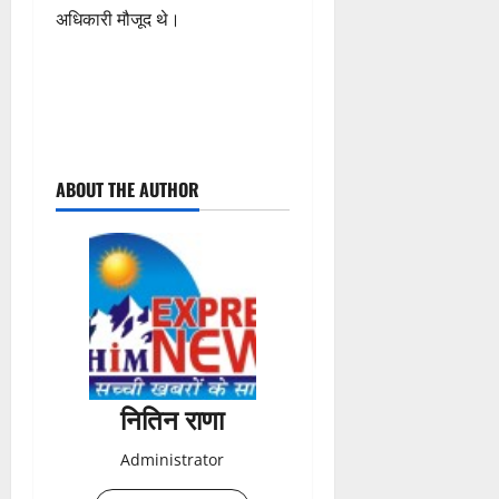
अधिकारी मौजूद थे।
P
ABOUT THE AUTHOR
o
s
t
n
a
नितिन राणा
v
Administrator
i