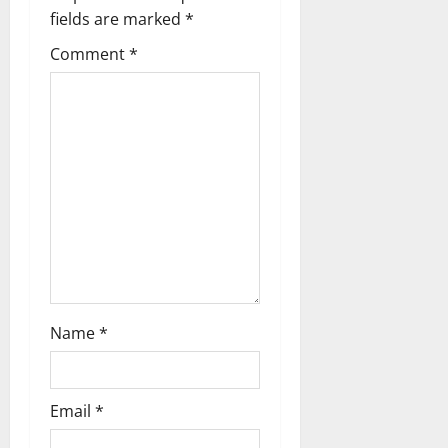
g
fields are marked
*
a
Comment
*
t
i
o
n
Name
*
Email
*