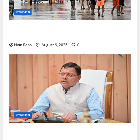
उत्तराखण्ड
कांवड़ मेले के आठवें दिन 39 लाख 15 हजार शिवभक्त पवित्र
गंगाजल लेकर अपने गंतव्य की ओर हुए रवाना
Nitin Rana
August 6, 2026
0
उत्तराखण्ड
मुख्यमंत्री ने प्रदान की विभिन्न विकास योजनाओं एवं निर्माण
कार्यों के लिए ₹1967 करोड़ की वित्तीय स्वीकृति