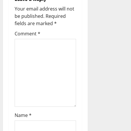
i
Your email address will not
g
be published.
Required
fields are marked
*
a
Comment
*
t
i
o
n
Name
*