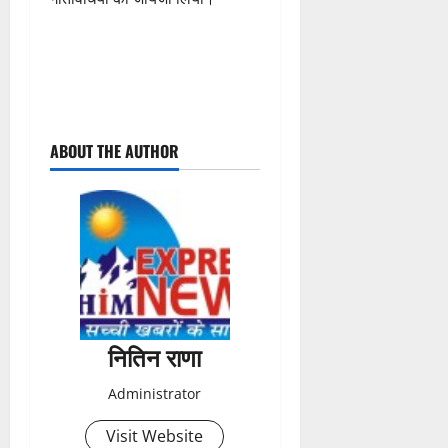
P
ABOUT THE AUTHOR
o
s
t
n
a
नितिन राणा
v
Administrator
i
Visit Website