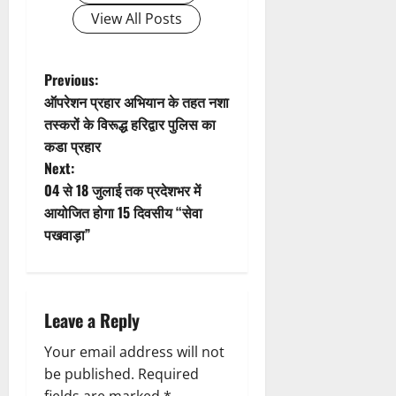
g
View All Posts
a
t
P
Previous:
ऑपरेशन प्रहार अभियान के तहत नशा
i
o
तस्करों के विरूद्ध हरिद्वार पुलिस का
कडा प्रहार
o
s
Next:
n
t
04 से 18 जुलाई तक प्रदेशभर में
आयोजित होगा 15 दिवसीय “सेवा
n
पखवाड़ा”
a
v
Leave a Reply
i
Your email address will not
g
be published.
Required
fields are marked
*