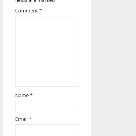
a
Comment
*
t
i
o
n
Name
*
Email
*