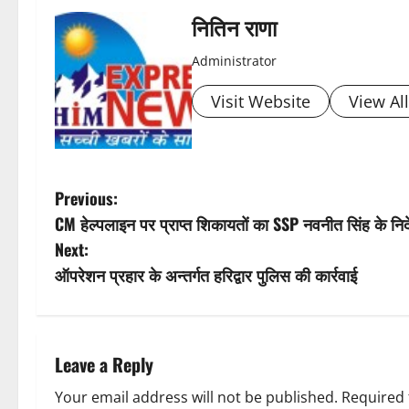
s
नितिन राणा
t
Administrator
n
Visit Website
View Al
a
v
P
Previous:
i
CM हेल्पलाइन पर प्राप्त शिकायतों का SSP नवनीत सिंह के निर
o
Next:
g
s
ऑपरेशन प्रहार के अन्तर्गत हरिद्वार पुलिस की कार्रवाई
a
t
t
n
Leave a Reply
i
a
Your email address will not be published.
Required 