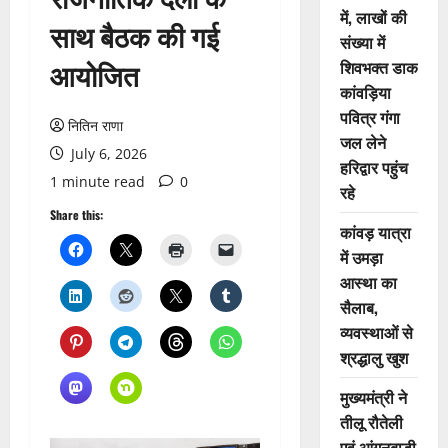
में, लाखों की
साथ बैठक की गई
संख्या में
आयोजित
शिवभक्त डाक
कांवड़िया
पवित्र गंगा
नितिन राणा
जल लेने
July 6, 2026
हरिद्वार पहुंच
1 minute read
0
रहे
Share this:
कांवड़ यात्रा
में उमड़ा
आस्था का
सैलाब,
व्यवस्थाओं से
श्रद्धालु खुश
मुख्यमंत्री ने
तीलू रौतेली
एवं आंगनबाड़ी