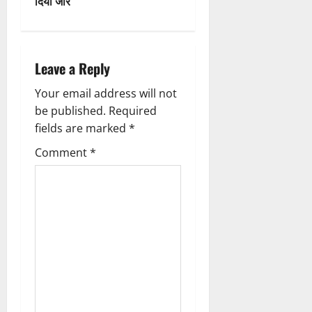
दिया जोर
a
v
i
Leave a Reply
g
Your email address will not
be published.
Required
a
fields are marked
*
t
Comment
*
i
o
n