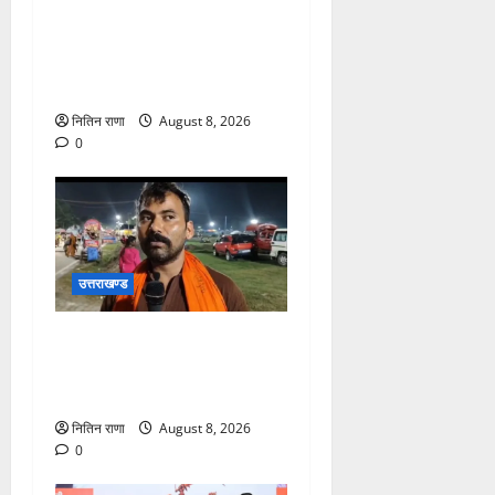
कांवड़ यात्रा अंतिम चरण में,
लाखों की संख्या में शिवभक्त डाक
कांवड़िया पवित्र गंगा जल लेने
हरिद्वार पहुंच रहे
नितिन राणा
August 8, 2026
0
उत्तराखण्ड
कांवड़ यात्रा में उमड़ा आस्था का
सैलाब, व्यवस्थाओं से श्रद्धालु
खुश
नितिन राणा
August 8, 2026
0