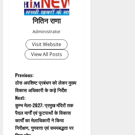
n
a
नितिन राणा
v
Administrator
i
Visit Website
g
View All Posts
a
t
P
Previous:
ठोस अपशिष्ट प्रबंधन को लेकर मुख्य
i
o
विकास अधिकारी के कड़े निर्देश
Next:
o
s
कुम्भ मेला-2027: प्रमुख मंदिरों तक
n
t
पैदल मार्गों एवं फुटपाथों के विकास
कार्यों का मेलाधिकारी ने किया
n
निरीक्षण, गुणवत्ता एवं समयबद्धता पर