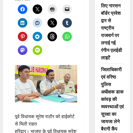
लिए नारसन
बॉर्डर प्रवेश
द्वार से
राष्ट्रीय
राजमार्ग पर
लगाई गई
रंगीन एलईडी
लाइटें
जिलाधिकारी
एवं वरिष्ठ
पुलिस
अधीक्षक डाक
कांवड़ की
व्यवस्थाओं एवं
सुरक्षा का
पूर्व विधायक सुरेश राठौर को हाईकोर्ट
जायजा लेने
से मिली राहत
बैरागी कैंप
हरिद्वार। भाजपा के पूर्व विधायक सुरेश