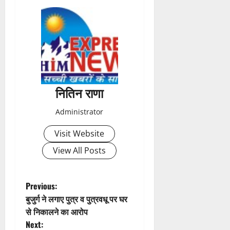
s
t
n
a
नितिन राणा
v
Administrator
i
Visit Website
g
View All Posts
a
t
P
Previous:
बुजुर्ग ने लगाए पुत्र व पुत्रवधू पर घर
i
o
से निकालने का आरोप
Next: