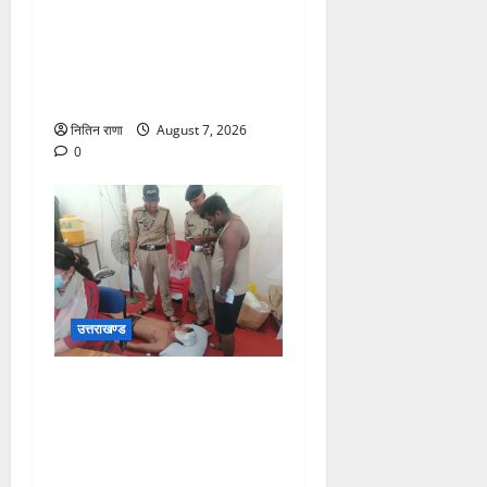
अधीक्षक डाक कांवड़ की
व्यवस्थाओं एवं सुरक्षा का जायजा
लेने बैरागी कैंप पार्किंग स्थल जीरो
ग्राउंड पर देर रात्रि पहुंचे
नितिन राणा
August 7, 2026
0
उत्तराखण्ड
संजय पुल के पास सीढ़ियों से
फिसलने की वजह से ग्राम
अलीपुर शामली उत्तर प्रदेश
निवासी आर्यन कुमार के सर पर