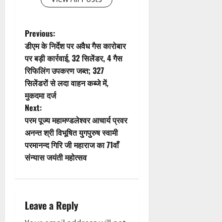
a
t
P
Previous:
डीएम के निर्देश पर अवैध गैस कारोबार
i
o
पर बड़ी कार्रवाई, 32 सिलेंडर, 4 गैस
रिफिलिंग उपकरण जब्त; 327
o
s
सिलेंडरों से लदा वाहन कब्जे में,
n
t
मुकदमा दर्ज
Next:
n
परम पूज्य महामण्डलेश्वर आचार्य प्रवर
अनन्त श्री विभूषित युगपुरुष स्वामी
a
परमानन्द गिरि जी महाराज का 71वाँ
v
संन्यास जयंती महोत्सव
i
g
Leave a Reply