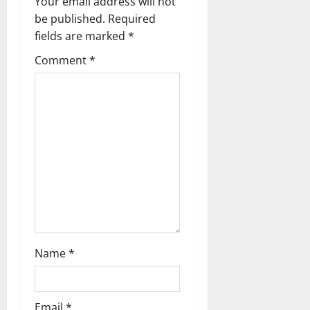
a
Your email address will not
be published.
Required
t
fields are marked
*
i
Comment
*
o
n
Name
*
Email
*