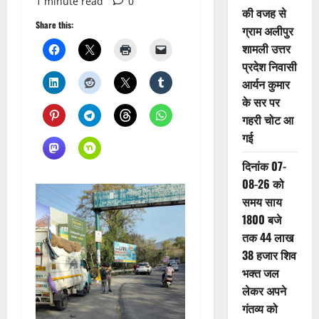
1 minute read
0
की वजह से
Share this:
ग्राम अलीपुर
शामली उत्तर
प्रदेश निवासी
आर्यन कुमार
के सर पर
गहरी चोट आ
गई
दिनांक 07-
08-26 को
समय साय
1800 बजे
तक 44 लाख
38 हजार शिव
भक्त जल
लेकर अपने
गंतव्य को