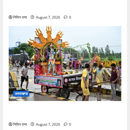
अलीपुर शामली उत्तर प्रदेश निवासी आर्यन कुमार के सर पर
गहरी चोट आ गई
नितिन राणा
August 7, 2026
0
उत्तराखण्ड
दिनांक 07-08-26 को समय साय 1800 बजे तक 44 लाख 38
हजार शिव भक्त जल लेकर अपने गंतव्य को प्रस्थान कर चुके
नितिन राणा
August 7, 2026
0