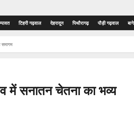
म्पावत
टिहरी गढ़वाल
देहरादून
पिथौरागढ़
पौड़ी गढ़वाल
बागे
्य समागम
सव में सनातन चेतना का भव्य