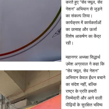
करते हुए “सेव फ्यूल, सेव
नेशन” अभियान से जुड़ने
का संकल्प लिया।
कार्यक्रम में कार्यकर्ताओं
का उत्साह और ऊर्जा
विशेष आकर्षण का केंद्र
रही।
महानगर अध्यक्ष सिद्धार्थ
उमेश अग्रवाल ने कहा कि
“सेव फ्यूल, सेव नेशन”
अभियान केवल ईंधन बचाने
का संदेश नहीं, बल्कि
राष्ट्र के प्रति हमारी
जिम्मेदारी और आने वाली
पीढ़ियों के सुरक्षित भविष्य