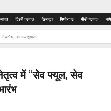
म्पावत
टिहरी गढ़वाल
देहरादून
पिथौरागढ़
पौड़ी गढ़वाल
बागे
नेशन” अभियान का भव्य शुभारंभ
ृत्व में “सेव फ्यूल, सेव
भारंभ