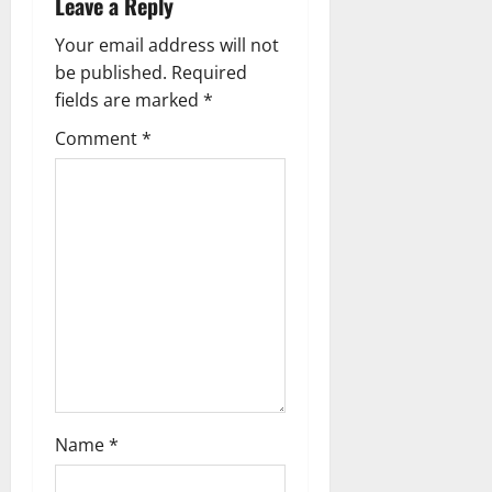
Leave a Reply
g
Your email address will not
a
be published.
Required
fields are marked
*
t
Comment
*
i
o
n
Name
*