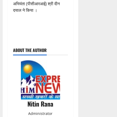
अभियंता (पीसीआरआई) श्री दीन
दयाल ने किया ।
P
ABOUT THE AUTHOR
o
s
t
n
a
Nitin Rana
v
Administrator