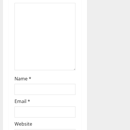
t
i
o
n
Name
*
Email
*
Website