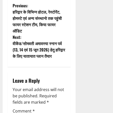
t
P
Previous:
हरिद्वार के विभिन्न होटल, रेस्टोरेंट,
i
o
होमस्टे एवं अन्य संस्थानो तक पहुंची
फायर स्टेशन टीम, किया फायर
o
s
ऑडिट
n
t
Next:
वीकेंड/सोमवती अमावस्या स्नान पर्व
n
(13, 14 एवं 15 जून 2026) हेतु हरिद्वार
के लिए यातायात प्लान तैयार
a
v
i
Leave a Reply
g
Your email address will not
be published.
Required
a
fields are marked
*
Comment
*