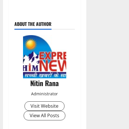
P
ABOUT THE AUTHOR
o
s
t
n
a
Nitin Rana
v
Administrator
i
Visit Website
g
View All Posts
a