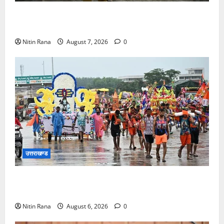
मुख्य विकास अधिकारी ने किया विकास भवन स्थित शौचालयों
की साफ-सफाई व्यवस्थाओं का निरीक्षण
Nitin Rana
August 7, 2026
0
उत्तराखण्ड
कांवड़ मेले के आठवें दिन 39 लाख 15 हजार शिवभक्त पवित्र
गंगाजल लेकर अपने गंतव्य की ओर हुए रवाना
Nitin Rana
August 6, 2026
0