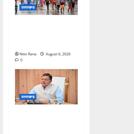
उत्तराखण्ड
कांवड़ मेले के आठवें दिन 39 लाख
15 हजार शिवभक्त पवित्र
गंगाजल लेकर अपने गंतव्य की
ओर हुए रवाना
Nitin Rana
August 6, 2026
0
उत्तराखण्ड
मुख्यमंत्री ने प्रदान की विभिन्न
विकास योजनाओं एवं निर्माण कार्यों
के लिए ₹1967 करोड़ की वित्तीय