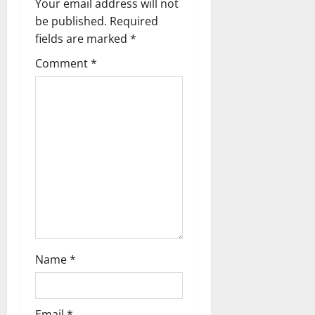
Your email address will not
g
be published.
Required
fields are marked
*
a
Comment
*
t
i
o
n
Name
*
Email
*