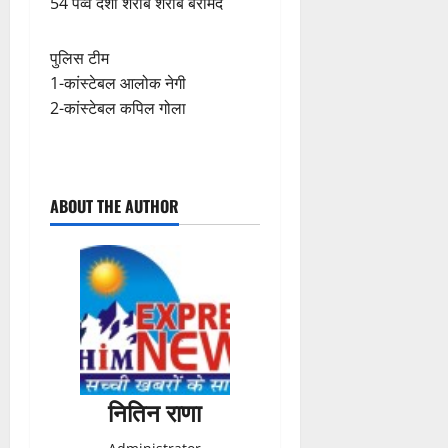
54 पव्वे देशी शराब शराब बरामद
पुलिस टीम
1-कांस्टेबल आलोक नेगी
2-कांस्टेबल कपिल गोला
P
ABOUT THE AUTHOR
o
s
t
n
a
नितिन राणा
v