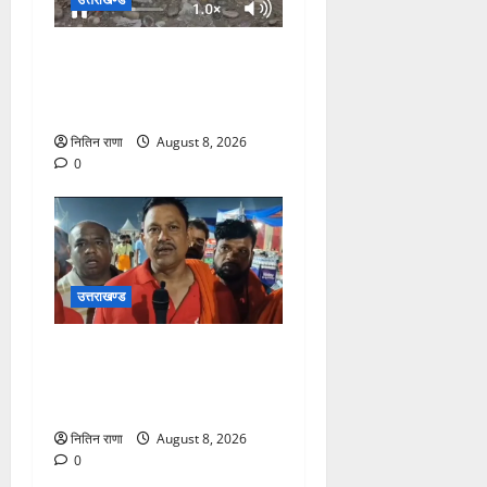
दक्षदीप, गौरी शंकर से लेकर बैरागी
कैंप व लालजीवाला तक कांवड़ियों
के लिए पर्याप्त पेयजल व्यवस्था
नितिन राणा
August 8, 2026
0
उत्तराखण्ड
कांवड़ यात्रा में उमड़ा आस्था का
सैलाब, व्यवस्थाओं से श्रद्धालु
खुश
नितिन राणा
August 8, 2026
0