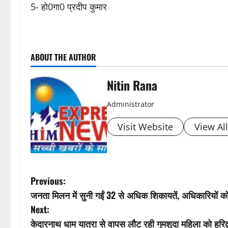
5- हो0गा0 प्रदीप कुमार
P
ABOUT THE AUTHOR
o
s
Nitin Rana
t
Administrator
n
Visit Website
View Al
a
v
P
Previous:
i
जनता मिलन में सुनी गईं 32 से अधिक शिकायतें, अधिकारियों को त
o
Next:
g
s
केदारनाथ धाम यात्रा से वापस लौट रही गुमशुदा महिला को हरि