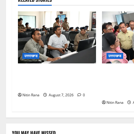
उत्तराखण्ड
उत्तराखण्ड
कांवड़ यात्रा की व्यवस्थाओं का जायजा
विशेष गहन पुनरीक्
लेने सीसीआर कंट्रोल रूम पहुंचे
चरण के सफल कार
जिलाधिकारी
निर्वाचन अधिकार
दीक्षित ने कई बूथ
Nitin Rana
August 7, 2026
0
Nitin Rana
A
YOU MAY HAVE MISSED