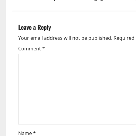
a
t
t
n
Leave a Reply
i
a
Your email address will not be published.
Required 
o
v
Comment
*
n
i
g
a
t
i
o
Name
*