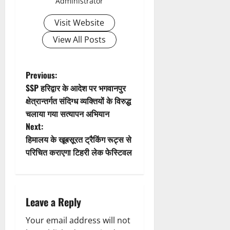
Administrator
i
Visit Website
g
View All Posts
a
t
P
Previous:
SSP हरिद्वार के आदेश पर भगवानपुर
i
o
क्षेत्रान्तर्गत संदिग्ध व्यक्तियों के विरुद्ध
चलाया गया सत्यापन अभियान
o
s
Next:
n
t
हिमालय के खूबसूरत ट्रैकिंग रूट्स से
परिचित कराएगा टिहरी लेक फेस्टिवल
n
a
Leave a Reply
v
Your email address will not
i