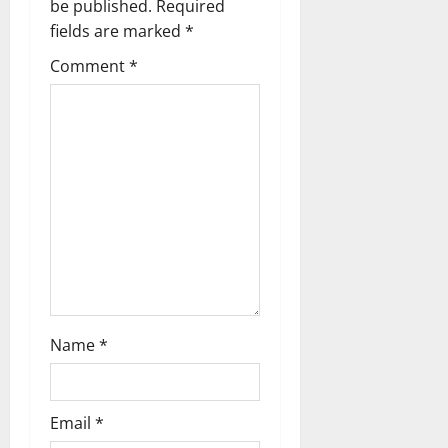
be published.
Required
g
fields are marked
*
Comment
*
a
t
i
o
n
Name
*
Email
*