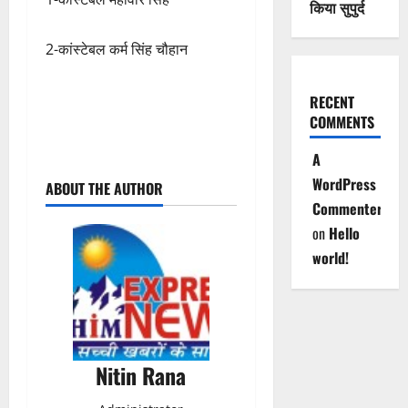
किया सुपुर्द
2-कांस्टेबल कर्म सिंह चौहान
RECENT
COMMENTS
P
A
WordPress
ABOUT THE AUTHOR
o
Commenter
s
on
Hello
world!
t
n
a
Nitin Rana
v