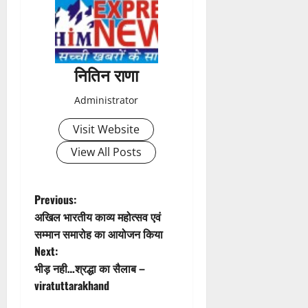
t
n
a
नितिन राणा
v
Administrator
i
Visit Website
g
View All Posts
a
t
P
Previous:
अखिल भारतीय काव्य महोत्सव एवं
i
o
सम्मान समारोह का आयोजन किया
Next:
o
s
भीड़ नही…श्रद्धा का सैलाब –
n
t
viratuttarakhand