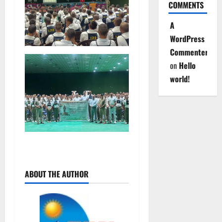
COMMENTS
A
WordPress
Commenter
on
Hello
world!
P
ABOUT THE AUTHOR
o
s