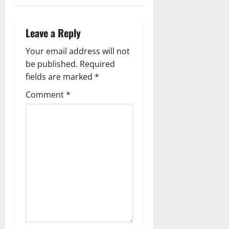
n
a
Leave a Reply
v
Your email address will not
be published.
Required
i
fields are marked
*
g
Comment
*
a
t
i
o
n