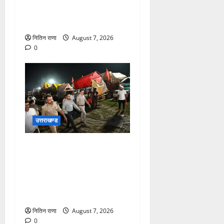
राष्ट्रीय राजमार्ग पर लगाई गई
रंगीन एलईडी लाइटें
नितिन राणा
August 7, 2026
0
उत्तराखण्ड
जिलाधिकारी एवं वरिष्ठ पुलिस
अधीक्षक डाक कांवड़ की
व्यवस्थाओं एवं सुरक्षा का जायजा
लेने बैरागी कैंप पार्किंग स्थल जीरो
ग्राउंड पर देर रात्रि पहुंचे
नितिन राणा
August 7, 2026
0