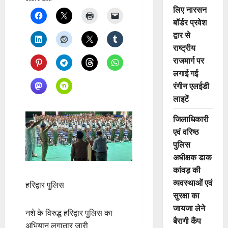
लिए नारसन
बॉर्डर प्रवेश
द्वार से
राष्ट्रीय
राजमार्ग पर
लगाई गई
रंगीन एलईडी
लाइटें
जिलाधिकारी
एवं वरिष्ठ
पुलिस
अधीक्षक डाक
कांवड़ की
व्यवस्थाओं एवं
हरिद्वार पुलिस
सुरक्षा का
जायजा लेने
नशे के विरुद्ध हरिद्वार पुलिस का
बैरागी कैंप
अभियान लगातार जारी