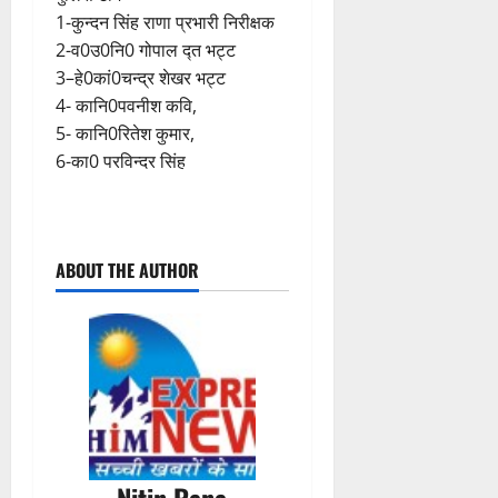
1-कुन्दन सिंह राणा प्रभारी निरीक्षक
2-व0उ0नि0 गोपाल द्त भट्ट
3–हे0कां0चन्द्र शेखर भट्ट
4- कानि0पवनीश कवि,
5- कानि0रितेश कुमार,
6-का0 परविन्दर सिंह
P
ABOUT THE AUTHOR
o
s
t
n
a