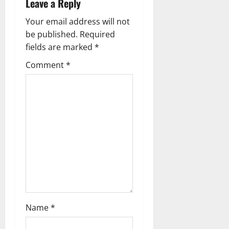
Leave a Reply
i
Your email address will not
g
be published.
Required
fields are marked
*
a
Comment
*
t
i
o
n
Name
*