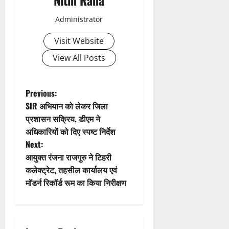
Nitin Rana
v
Administrator
i
Visit Website
g
View All Posts
a
t
P
Previous:
SIR अभियान को लेकर जिला
i
o
प्रशासन सक्रिय, डीएम ने
अधिकारियों को दिए स्पष्ट निर्देश
o
s
Next:
n
t
आयुक्त रंजना राजगुरु ने टिहरी
कलेक्ट्रेट, तहसील कार्यालय एवं
n
मॉडर्न रिकॉर्ड रूम का किया निरीक्षण
a
v