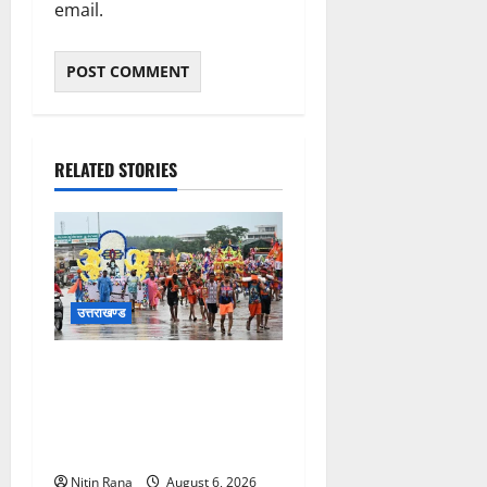
email.
RELATED STORIES
उत्तराखण्ड
कांवड़ मेले के आठवें दिन 39 लाख
15 हजार शिवभक्त पवित्र
गंगाजल लेकर अपने गंतव्य की
ओर हुए रवाना
Nitin Rana
August 6, 2026