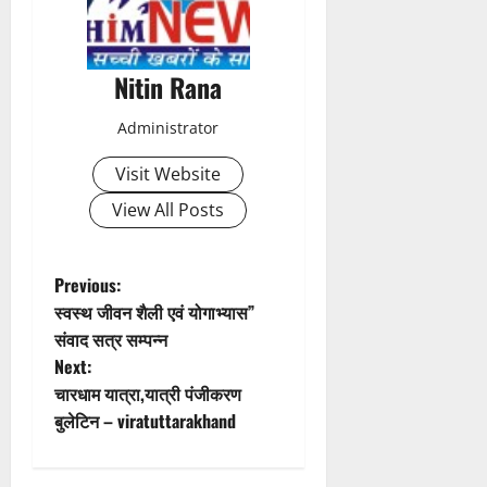
n
a
Nitin Rana
v
Administrator
i
Visit Website
g
View All Posts
a
t
P
Previous:
स्वस्थ जीवन शैली एवं योगाभ्यास”
i
o
संवाद सत्र सम्पन्न
Next:
o
s
चारधाम यात्रा,यात्री पंजीकरण
n
t
बुलेटिन – viratuttarakhand
n