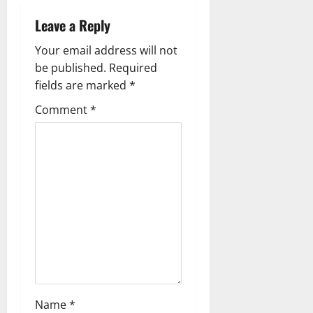
a
Leave a Reply
v
Your email address will not
be published.
Required
i
fields are marked
*
g
Comment
*
a
t
i
o
n
Name
*