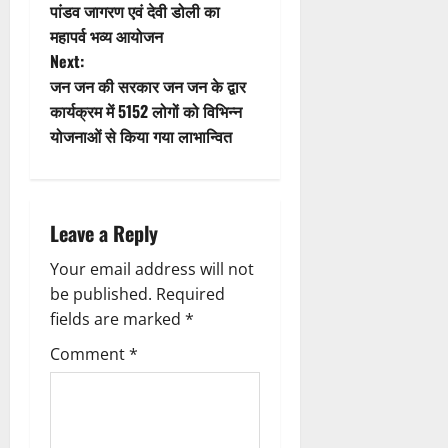
i
o
पांडव जागरण एवं देवी डोली का
महापर्व भव्य आयोजन
o
s
Next:
n
t
जन जन की सरकार जन जन के द्वार
कार्यक्रम में 5152 लोगों को विभिन्न
n
योजनाओं से किया गया लाभान्वित
a
v
Leave a Reply
i
Your email address will not
g
be published.
Required
fields are marked
*
a
Comment
*
t
i