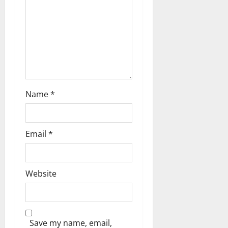
o
n
Name
*
Email
*
Website
Save my name, email,