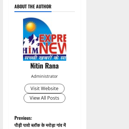
ABOUT THE AUTHOR
o
s
t
n
a
Nitin Rana
v
Administrator
i
Visit Website
g
View All Posts
a
t
P
Previous:
पौड़ी पावो ब्लॉक के मरोड़ा गांव में