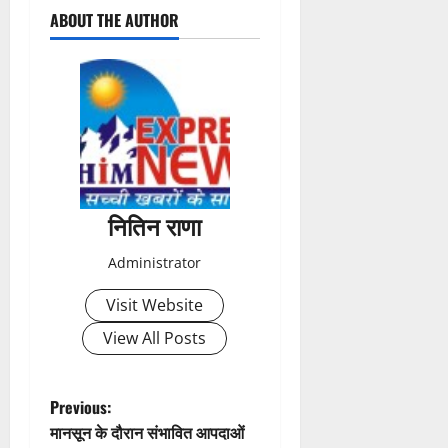
ABOUT THE AUTHOR
o
s
t
n
a
नितिन राणा
v
Administrator
i
Visit Website
g
View All Posts
a
t
P
Previous:
मानसून के दौरान संभावित आपदाओं