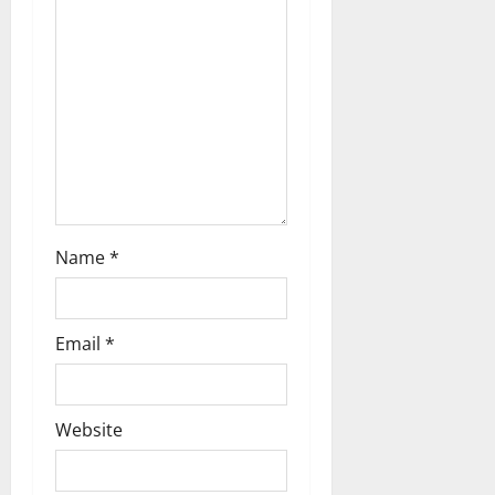
o
n
Name
*
Email
*
Website