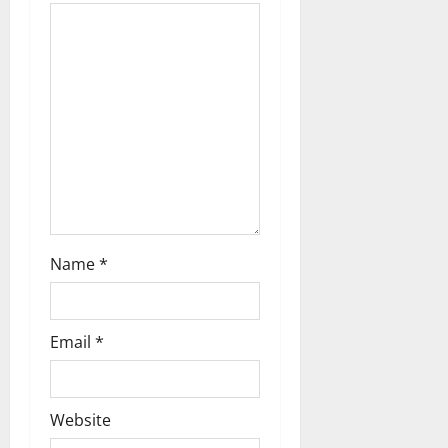
a
t
i
o
n
Name
*
Email
*
Website