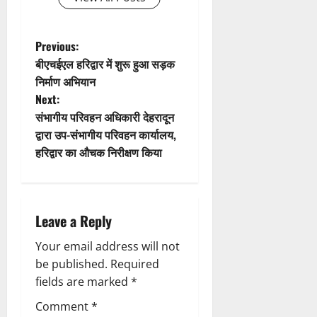
a
t
P
Previous:
बीएचईएल हरिद्वार में शुरू हुआ सड़क
i
o
निर्माण अभियान
Next:
o
s
संभागीय परिवहन अधिकारी देहरादून
n
t
द्वारा उप-संभागीय परिवहन कार्यालय,
हरिद्वार का औचक निरीक्षण किया
n
a
Leave a Reply
v
Your email address will not
i
be published.
Required
g
fields are marked
*
Comment
*