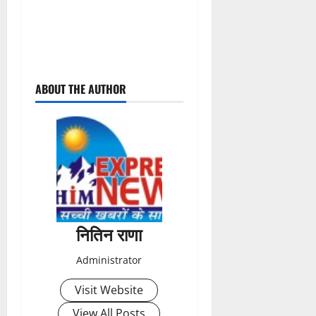
P
ABOUT THE AUTHOR
o
s
t
n
a
नितिन राणा
v
Administrator
i
Visit Website
g
View All Posts