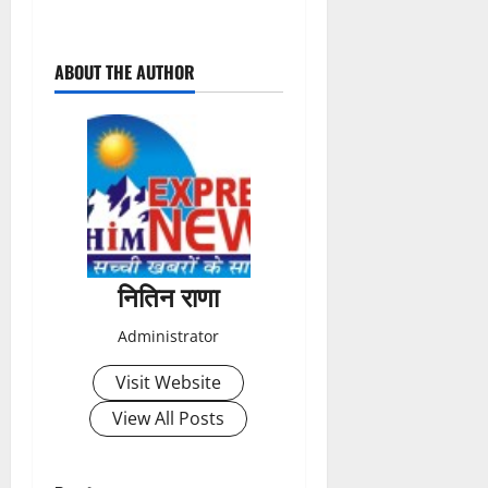
P
ABOUT THE AUTHOR
o
s
t
n
a
नितिन राणा
v
Administrator
i
Visit Website
g
View All Posts
a