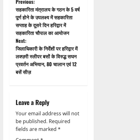
t
P
Previous:
सहकारिता मंत्रालय के गठन के 5 वर्ष
i
o
पूर्ण होने के उपलक्ष्य में सहकारिता
सप्ताह के दूसरे दिन हरिद्वार में
o
s
सहकारिता चौपाल का आयोजन
n
t
Next:
जिलाधिकारी के निर्देशों पर हरिद्वार में
n
लक्ज़री स्लीपर बसों के विरुद्ध सघन
प्रवर्तन अभियान, 80 चालान एवं 12
a
बसें सीज़
v
i
Leave a Reply
g
Your email address will not
a
be published.
Required
fields are marked
*
t