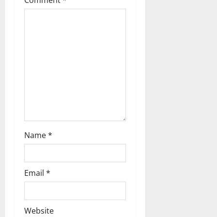
Comment
*
i
o
n
Name
*
Email
*
Website