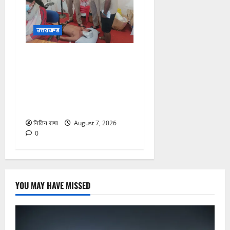
उत्तराखण्ड
संजय पुल के पास सीढ़ियों से
फिसलने की वजह से ग्राम
अलीपुर शामली उत्तर प्रदेश
निवासी आर्यन कुमार के सर पर
गहरी चोट आ गई
नितिन राणा
August 7, 2026
0
YOU MAY HAVE MISSED