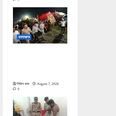
उत्तराखण्ड
जिलाधिकारी एवं वरिष्ठ पुलिस
अधीक्षक डाक कांवड़ की
व्यवस्थाओं एवं सुरक्षा का जायजा
लेने बैरागी कैंप पार्किंग स्थल जीरो
ग्राउंड पर देर रात्रि पहुंचे
नितिन राणा
August 7, 2026
0