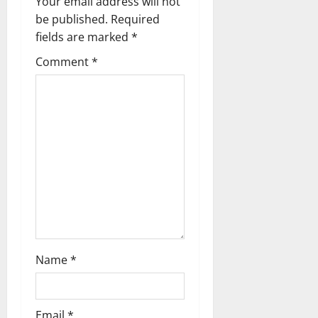
Your email address will not
i
be published.
Required
g
fields are marked
*
Comment
*
a
t
i
o
n
Name
*
Email
*