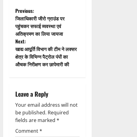
a
t
P
Previous:
जिलाधिकारी जीरो ग्राउंड पर
i
o
पहुंचकर सफाई व्यवस्था एवं
अतिक्रमण का लिया जायजा
o
s
Next:
n
t
खाद्य आपूर्ति विभाग की टीम ने लक्सर
क्षेत्र के विभिन्न पैट्रोल पंपों का
n
औचक निरीक्षण कर छापेमारी की
a
v
Leave a Reply
i
Your email address will not
g
be published.
Required
fields are marked
*
a
Comment
*