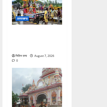
उत्तराखण्ड
दिनांक 07-08-26 को समय साय
1800 बजे तक 44 लाख 38
हजार शिव भक्त जल लेकर अपने
गंतव्य को प्रस्थान कर चुके
नितिन राणा
August 7, 2026
0