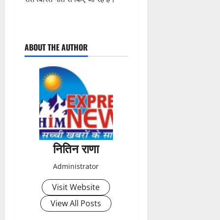
P
ABOUT THE AUTHOR
o
s
t
n
a
नितिन राणा
v
Administrator
i
Visit Website
g
View All Posts