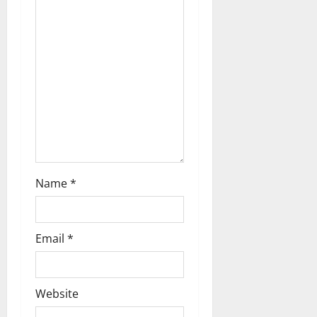
t
i
o
n
Name
*
Email
*
Website