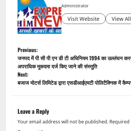
t
Administrator
n
Visit Website
View Al
a
v
P
Previous:
i
जनपद में पी सी पी एन डी टी अधिनियम 1994 का उल्लंघन करने पर
o
अपराधिक मुकदमा दर्ज किए जाने की संस्तुति
g
s
Next:
a
बजाज मोटर्स लिमिटेड द्वारा एसडीआईएमटी पोलिटैक्निक में कैम्प
t
t
n
i
a
Leave a Reply
o
v
Your email address will not be published.
Required 
n