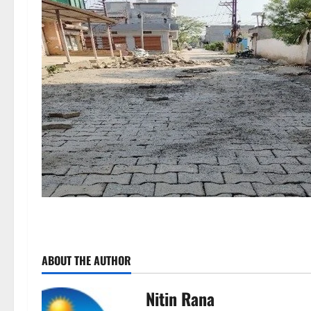
P
ABOUT THE AUTHOR
o
s
Nitin Rana