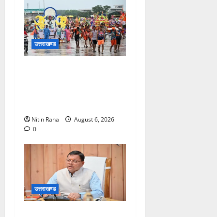
उत्तराखण्ड
कांवड़ मेले के आठवें दिन 39 लाख
15 हजार शिवभक्त पवित्र
गंगाजल लेकर अपने गंतव्य की
ओर हुए रवाना
Nitin Rana
August 6, 2026
0
उत्तराखण्ड
मुख्यमंत्री ने प्रदान की विभिन्न