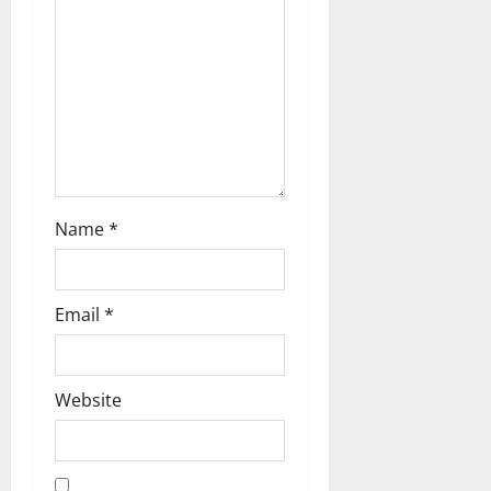
i
o
n
Name
*
Email
*
Website