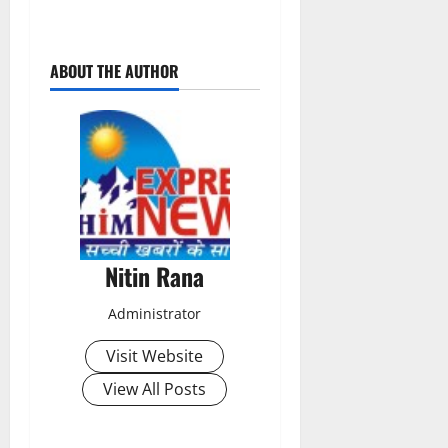
P
ABOUT THE AUTHOR
o
s
t
n
a
Nitin Rana
v
Administrator
i
Visit Website
g
View All Posts
a