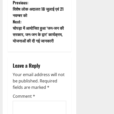
t
P
Previous:
विशेष लोक अदालत 18 जुलाई एवं 21
i
o
नवम्बर को
Next:
o
s
चोपड़ा में आयोजित हुआ ‘जन-जन की
n
t
सरकार, जन-जन के द्वार’ कार्यक्रम,
योजनाओं की दी गई जानकारी
n
a
Leave a Reply
v
Your email address will not
i
be published.
Required
g
fields are marked
*
Comment
*
a
t