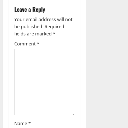
a
Leave a Reply
v
Your email address will not
i
be published.
Required
g
fields are marked
*
Comment
*
a
t
i
o
n
Name
*