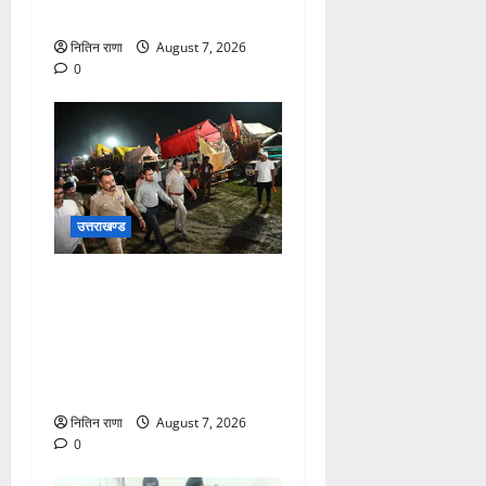
रंगीन एलईडी लाइटें
नितिन राणा
August 7, 2026
0
उत्तराखण्ड
जिलाधिकारी एवं वरिष्ठ पुलिस
अधीक्षक डाक कांवड़ की
व्यवस्थाओं एवं सुरक्षा का जायजा
लेने बैरागी कैंप पार्किंग स्थल जीरो
ग्राउंड पर देर रात्रि पहुंचे
नितिन राणा
August 7, 2026
0