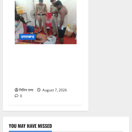
उत्तराखण्ड
संजय पुल के पास सीढ़ियों से
फिसलने की वजह से ग्राम
अलीपुर शामली उत्तर प्रदेश
निवासी आर्यन कुमार के सर पर
गहरी चोट आ गई
नितिन राणा
August 7, 2026
0
YOU MAY HAVE MISSED