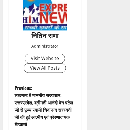
t
n
a
नितिन राणा
v
Administrator
i
Visit Website
g
View All Posts
a
t
P
Previous:
लखनऊ में माननीय राज्यपाल,
i
o
उत्तरप्रदेश, श्रीमती आनंदी बेन पटेल
जी से पूज्य स्वामी चिदानन्द सरस्वती
o
s
जी की हुई आत्मीय एवं प्रेरणादायक
n
t
भेंटवार्ता