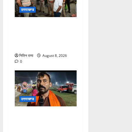
उत्तराखण्ड
कांवड़ यात्रा अंतिम चरण में,
लाखों की संख्या में शिवभक्त डाक
कांवड़िया पवित्र गंगा जल लेने
हरिद्वार पहुंच रहे
नितिन राणा
August 8, 2026
0
उत्तराखण्ड
कांवड़ यात्रा में उमड़ा आस्था का
सैलाब, व्यवस्थाओं से श्रद्धालु
खुश