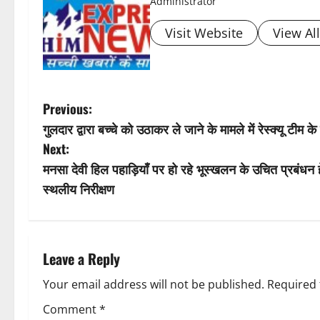
t
Administrator
n
Visit Website
View Al
a
v
P
Previous:
i
गुलदार द्वारा बच्चे को उठाकर ले जाने के मामले में रेस्क्यू टीम
o
Next:
g
s
मनसा देवी हिल पहाड़ियाँ पर हो रहे भूस्खलन के उचित प्रबंधन ह
a
स्थलीय निरीक्षण
t
t
n
i
a
Leave a Reply
o
v
Your email address will not be published.
Required 
n
Comment
*