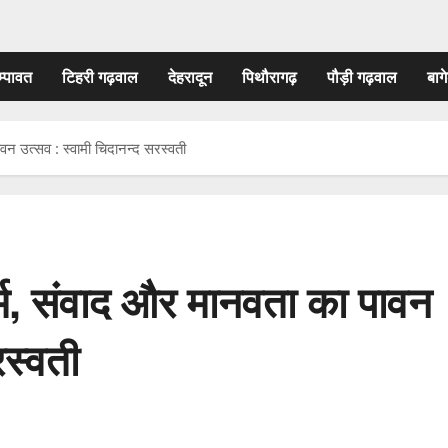
म्पावत
टिहरी गढ़वाल
देहरादून
पिथौरागढ़
पौड़ी गढ़वाल
बागे
ावन उत्सव : स्वामी चिदानन्द सरस्वती
धर्म, संवाद और मानवता का पावन
रस्वती