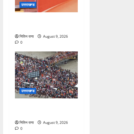
उत्तराखण्ड
सीएम धामी करेंगे युवा विद्यार्थियों’
से सीधा संवाद
नितिन राणा
August 9, 2026
0
उत्तराखण्ड
डाक कांवड़ यात्रा में उमड़ रहा है
आस्था का सैलाब
नितिन राणा
August 9, 2026
0