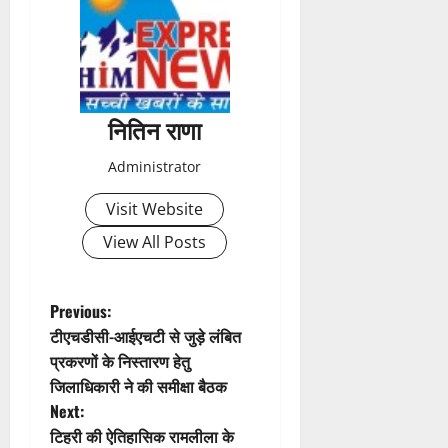
t
n
a
नितिन राणा
v
Administrator
i
Visit Website
g
View All Posts
a
t
P
Previous:
टीएचडीसी-आईएचटी से जुड़े लंबित
i
o
प्रकरणों के निस्तारण हेतु
जिलाधिकारी ने की समीक्षा बैठक
o
s
Next:
n
t
‎टिहरी की ऐतिहासिक रामलीला के