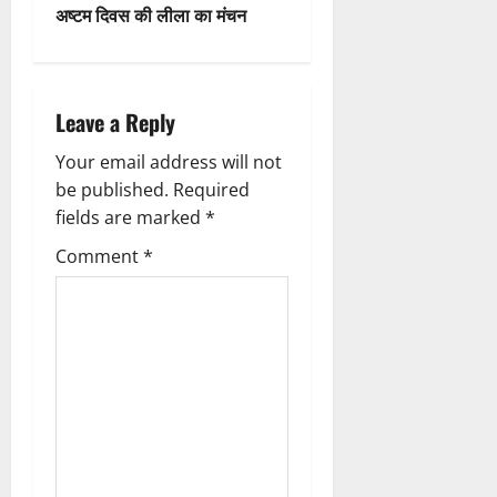
अष्टम दिवस की लीला का मंचन
n
a
Leave a Reply
v
Your email address will not
i
be published.
Required
g
fields are marked
*
Comment
*
a
t
i
o
n