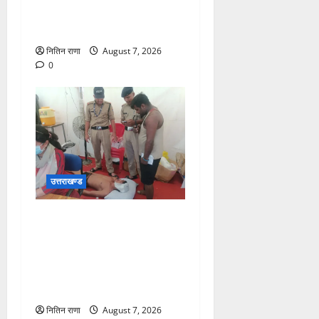
लेने बैरागी कैंप पार्किंग स्थल जीरो
ग्राउंड पर देर रात्रि पहुंचे
नितिन राणा
August 7, 2026
0
उत्तराखण्ड
संजय पुल के पास सीढ़ियों से
फिसलने की वजह से ग्राम
अलीपुर शामली उत्तर प्रदेश
निवासी आर्यन कुमार के सर पर
गहरी चोट आ गई
नितिन राणा
August 7, 2026