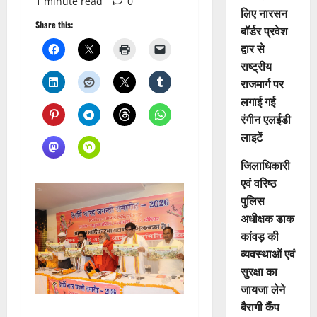
1 minute read
0
लिए नारसन
Share this:
बॉर्डर प्रवेश
द्वार से
राष्ट्रीय
राजमार्ग पर
लगाई गई
रंगीन एलईडी
लाइटें
जिलाधिकारी
एवं वरिष्ठ
पुलिस
अधीक्षक डाक
कांवड़ की
व्यवस्थाओं एवं
सुरक्षा का
जायजा लेने
बैरागी कैंप