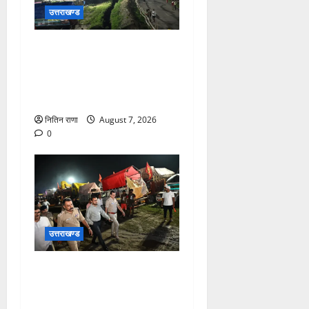
उत्तराखण्ड
कांवड़ यात्रियों के स्वागत के लिए
नारसन बॉर्डर प्रवेश द्वार से
राष्ट्रीय राजमार्ग पर लगाई गई
रंगीन एलईडी लाइटें
नितिन राणा
August 7, 2026
0
उत्तराखण्ड
जिलाधिकारी एवं वरिष्ठ पुलिस
अधीक्षक डाक कांवड़ की
व्यवस्थाओं एवं सुरक्षा का जायजा