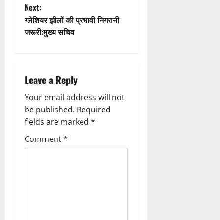
o
s
Next:
n
t
ग्लेशियर झीलों की प्रभावी निगरानी
जरूरी:मुख्य सचिव
n
a
Leave a Reply
v
Your email address will not
i
be published.
Required
g
fields are marked
*
Comment
*
a
t
i
o