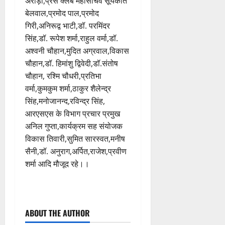
अरोड़ा,प्रेस क्लब महासचिव सूर्यकांत
बेलवाल,प्रमोद पाल,प्रमोद
गिरी,अनिरूद्व भाटी,डॉ. परमिंदर
सिंह,डॉ. रूपेश शर्मा,राहुल वर्मा,डॉ.
अश्वनी चौहान,मुदित अग्रवाल,विकास
चौहान,डॉ. हिमांशु द्विवेदी,डॉ.संतोष
चौहान, रश्मि चौधरी,प्रतिभा
वर्मा,कुमकुम शर्मा,ठाकुर शैलेन्द्र
सिंह,मनोजानन्द,रविन्द्र सिंह,
आरएसएस के विभाग प्रचार प्रमुख
अनिल गुप्ता,कार्यक्रम सह संयोजक
विकास तिवारी,सुमित सारस्वत,मनीष
सैनी,डॉ. अनुराग,अर्पित,राजेश,प्रवीण
शर्मा आदि मौजूद रहे।।
P
ABOUT THE AUTHOR
o