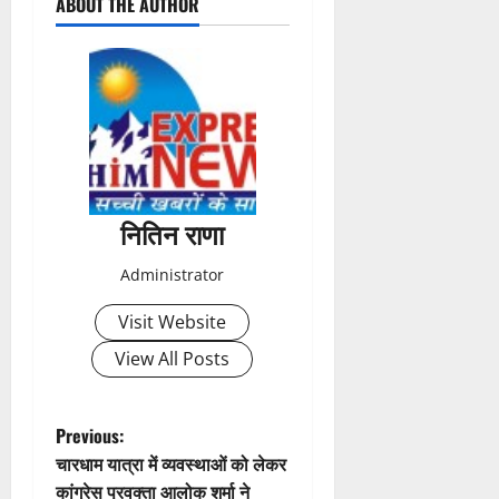
ABOUT THE AUTHOR
o
s
t
n
a
नितिन राणा
v
Administrator
i
Visit Website
g
View All Posts
a
t
P
Previous:
चारधाम यात्रा में व्यवस्थाओं को लेकर
i
o
कांग्रेस प्रवक्ता आलोक शर्मा ने