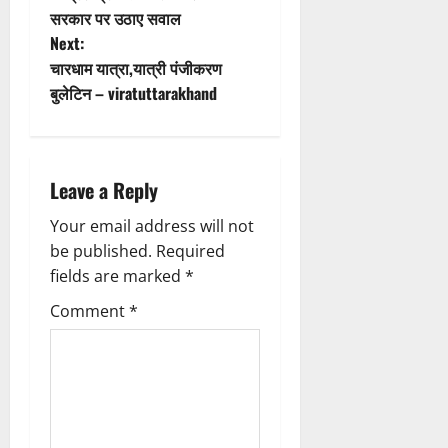
सरकार पर उठाए सवाल
o
s
Next:
n
t
चारधाम यात्रा,यात्री पंजीकरण
बुलेटिन – viratuttarakhand
n
a
Leave a Reply
v
Your email address will not
i
be published.
Required
g
fields are marked
*
Comment
*
a
t
i