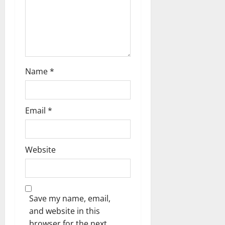
o
n
Name
*
Email
*
Website
Save my name, email,
and website in this
browser for the next