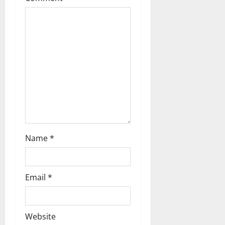
t
i
o
n
Name
*
Email
*
Website