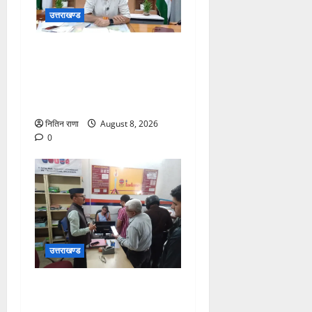
उत्तराखण्ड
हर घर तिरंगा अभियान को जन-
जन तक पहुंचाने की तैयारी, 9 से
17 अगस्त तक होंगे देशभक्ति के
विविध कार्यक्रम
नितिन राणा
August 8, 2026
0
उत्तराखण्ड
15 अगस्त तक ई-केवाईसी नहीं
कराई तो गैस आपूर्ति पर पड़