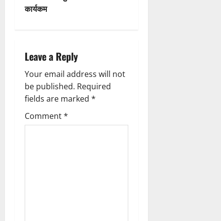
i
कार्यकम
g
a
Leave a Reply
t
Your email address will not
i
be published.
Required
fields are marked
*
o
Comment
*
n