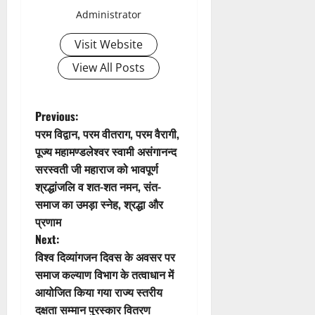
v
Administrator
i
Visit Website
g
View All Posts
a
t
P
Previous:
परम विद्वान, परम वीतराग, परम वैरागी,
i
o
पूज्य महामण्डलेश्वर स्वामी असंगानन्द
सरस्वती जी महाराज को भावपूर्ण
o
s
श्रद्धांजलि व शत-शत नमन, संत-
n
t
समाज का उमड़ा स्नेह, श्रद्धा और
प्रणाम
n
Next:
विश्व दिव्यांगजन दिवस के अवसर पर
a
समाज कल्याण विभाग के तत्वाधान में
v
आयोजित किया गया राज्य स्तरीय
दक्षता सम्मान पुरस्कार वितरण