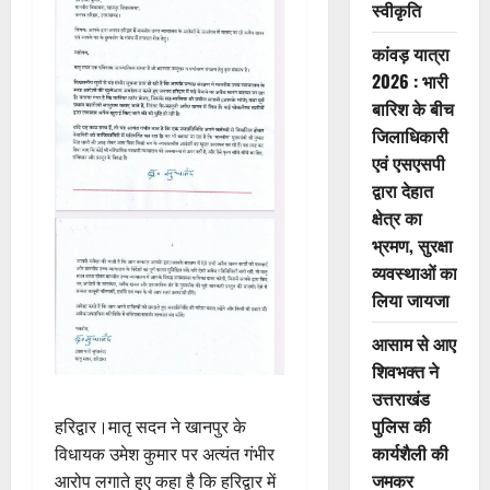
स्वीकृति
कांवड़ यात्रा
2026 : भारी
बारिश के बीच
जिलाधिकारी
एवं एसएसपी
द्वारा देहात
क्षेत्र का
भ्रमण, सुरक्षा
व्यवस्थाओं का
लिया जायजा
आसाम से आए
शिवभक्त ने
उत्तराखंड
पुलिस की
हरिद्वार।मातृ सदन ने खानपुर के
कार्यशैली की
विधायक उमेश कुमार पर अत्यंत गंभीर
जमकर
आरोप लगाते हुए कहा है कि हरिद्वार में