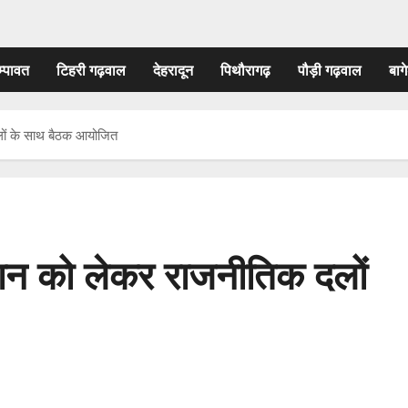
म्पावत
टिहरी गढ़वाल
देहरादून
पिथौरागढ़
पौड़ी गढ़वाल
बागे
लों के साथ बैठक आयोजित
यान को लेकर राजनीतिक दलों