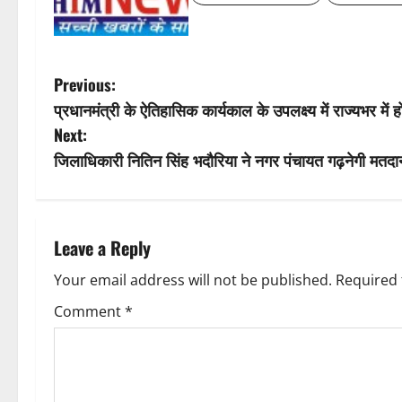
a
v
P
Previous:
i
प्रधानमंत्री के ऐतिहासिक कार्यकाल के उपलक्ष्य में राज्यभर में
o
Next:
g
s
जिलाधिकारी नितिन सिंह भदौरिया ने नगर पंचायत गढ़नेगी मतदान
a
t
t
n
Leave a Reply
i
a
Your email address will not be published.
Required 
o
v
Comment
*
n
i
g