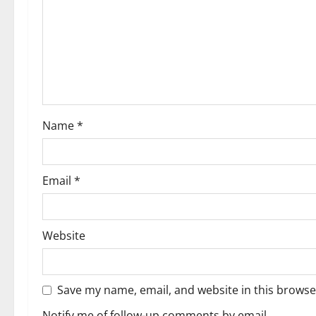
a
t
i
o
Name
*
n
Email
*
Website
Save my name, email, and website in this browse
Notify me of follow-up comments by email.