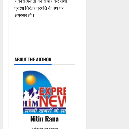
सकारात्मकता का संचार करें तथा
प्रदेश निरंतर प्रगति के पथ पर
अग्रसर हो।
P
ABOUT THE AUTHOR
o
s
t
n
a
Nitin Rana
v