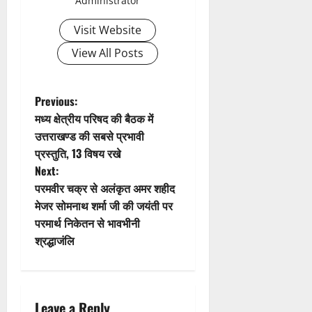
Administrator
i
Visit Website
g
View All Posts
a
t
P
Previous:
मध्य क्षेत्रीय परिषद की बैठक में
i
o
उत्तराखण्ड की सबसे प्रभावी
प्रस्तुति, 13 विषय रखे
o
s
Next:
n
t
परमवीर चक्र से अलंकृत अमर शहीद
मेजर सोमनाथ शर्मा जी की जयंती पर
n
परमार्थ निकेतन से भावभीनी
श्रद्धाजंलि
a
v
i
Leave a Reply