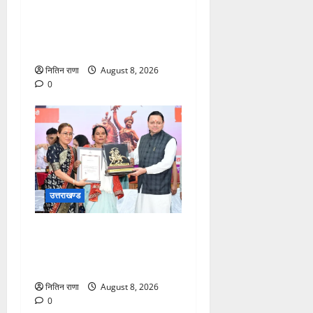
कांवड़ यात्रा में उमड़ा आस्था का
सैलाब, व्यवस्थाओं से श्रद्धालु
खुश
नितिन राणा
August 8, 2026
0
उत्तराखण्ड
मुख्यमंत्री ने तीलू रौतेली एवं
आंगनबाड़ी कार्यकत्री पुरस्कार से
मातृशक्ति को किया सम्मानित
नितिन राणा
August 8, 2026
0