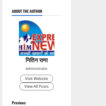
P
ABOUT THE AUTHOR
o
s
t
n
a
नितिन राणा
v
Administrator
i
Visit Website
g
View All Posts
a
t
P
Previous: