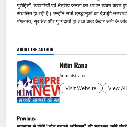
पुरोहितों, व्यापारियों एवं क्षेत्रीय जनता का आभार व्यक्त कर
संचालित हो रही है। उन्होंने सभी श्रद्धालुओं का देवभूमि उत्तरा
मंगलमय, सुरक्षित और पुण्यदायी हो तथा बाबा केदार सभी के जीवन
P
ABOUT THE AUTHOR
o
s
Nitin Rana
t
Administrator
n
Visit Website
View Al
a
v
P
Previous:
i
सहसपुर से होगी ‘‘खेत बचाओ अभियान’’ की शुरुआत, कृषि मंत्री