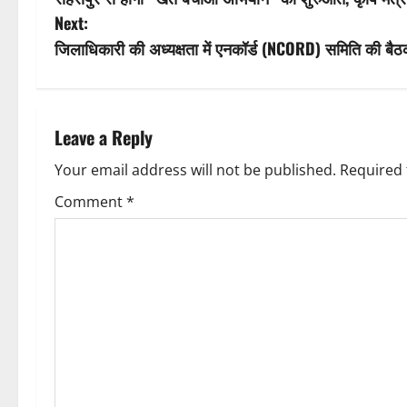
o
Next:
g
s
जिलाधिकारी की अध्यक्षता में एनकॉर्ड (NCORD) समिति की बैठ
a
t
t
n
Leave a Reply
i
a
Your email address will not be published.
Required 
o
v
Comment
*
n
i
g
a
t
i