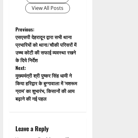
g
View All Posts
a
t
P
Previous:
एसएसपी देहरादून द्वारा सभी थाना
i
o
प्रभारियों को थाना/चौकी परिसरों में
उच्च कोटी की सफाई व्यवस्था रखने
o
s
के दिये निर्देश
n
t
Next:
मुख्यमंत्री श्री पुष्कर सिंह धामी ने
n
किया हरिद्वार के बुग्गावाला में ‘मशरूम
ग्राम’ का शुभारंभ, किसानों की आय
a
बढ़ाने की नई पहल
v
i
Leave a Reply
g