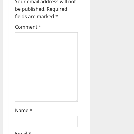
Your email address will not
a
be published.
Required
fields are marked
*
t
Comment
*
i
o
n
Name
*
Email
*