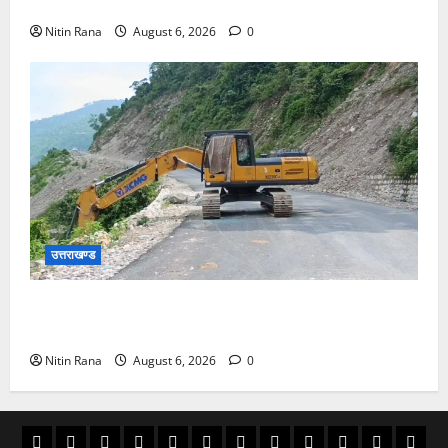
जायजा
Nitin Rana
August 6, 2026
0
उत्तराखण्ड
मुख्यमंत्री की मॉनिटरिंग में राहत एवं पुनर्निर्माण कार्य तेज,
मालदेवता में आवागमन सुरक्षित
Nitin Rana
August 6, 2026
0
अल्मोड़ा
उत्तराखण्ड
उधम
काशीपुर
चमोली
चम्पावत
टिहरी
देहरादून
पिथौरागढ़
पौड़ी
बागेश्वर
रूद्रपु