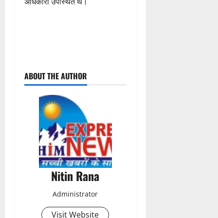
अधिकारी उपस्थित थे।
P
ABOUT THE AUTHOR
o
s
t
n
a
Nitin Rana
v
Administrator
i
Visit Website