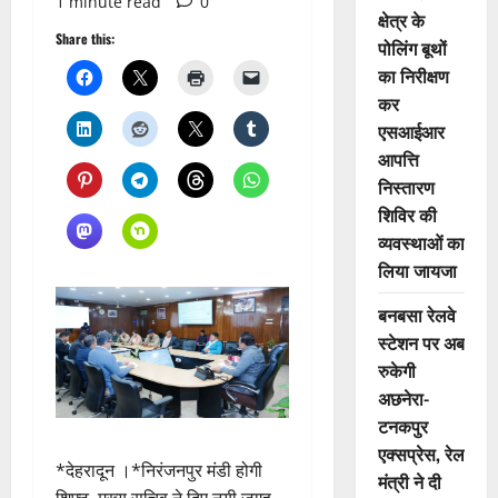
1 minute read
0
क्षेत्र के
Share this:
पोलिंग बूथों
का निरीक्षण
कर
एसआईआर
आपत्ति
निस्तारण
शिविर की
व्यवस्थाओं का
लिया जायजा
बनबसा रेलवे
स्टेशन पर अब
रुकेगी
अछनेरा-
टनकपुर
एक्सप्रेस, रेल
*देहरादून ।*निरंजनपुर मंडी होगी
मंत्री ने दी
शिफ्ट, मुख्य सचिव ने दिए नयी जगह