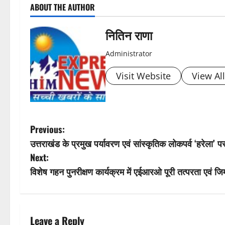
ABOUT THE AUTHOR
o
s
नितिन राणा
t
Administrator
n
Visit Website
View Al
a
v
P
Previous:
i
उत्तराखंड के प्रमुख पर्यावरण एवं सांस्कृतिक लोकपर्व ‘हरेला’
o
Next:
g
s
विशेष गहन पुनरीक्षण कार्यक्रम में एईआरओ पूरी तत्परता एवं जिम
a
t
t
n
Leave a Reply