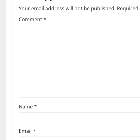
i
a
Your email address will not be published.
Required 
o
v
Comment
*
n
i
g
a
t
i
o
Name
*
n
Email
*